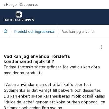
Hoppa till innehåll
Haugen-Gruppen.se
Produkt och ingredienser
Vad kan jag använda Törsleffs kondenserad mjölk till?
Visa
Vad kan jag använda Törsleffs
kondenserad mjölk till?
Endast fantasin sätter gränser för vad du kan göra
med denna produkt!
I Asien använder man det ofta i kaffe eller te, i
Sydamerika är det vanligt till bakverk och desserter.
Du kan enkelt skapa karamelliserad mjölk också kallad
"dulce de leche" genom att koka burken oöppnad i ca
3 timmar och sedan låta svalna.