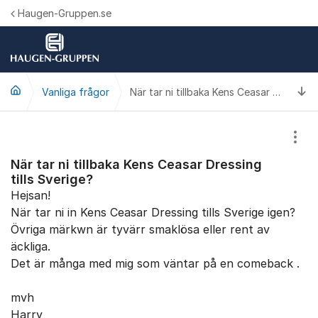
Hoppa till innehåll
Haugen-Gruppen.se
Ti
Vanliga frågor
När tar ni tillbaka Kens Ceasar Dressing tills Sverige?
Visa
När tar ni tillbaka Kens Ceasar Dressing
tills Sverige?
Hejsan!
När tar ni in Kens Ceasar Dressing tills Sverige igen?
Övriga märkwn är tyvärr smaklösa eller rent av
äckliga.
Det är många med mig som väntar på en comeback .
mvh
Harry