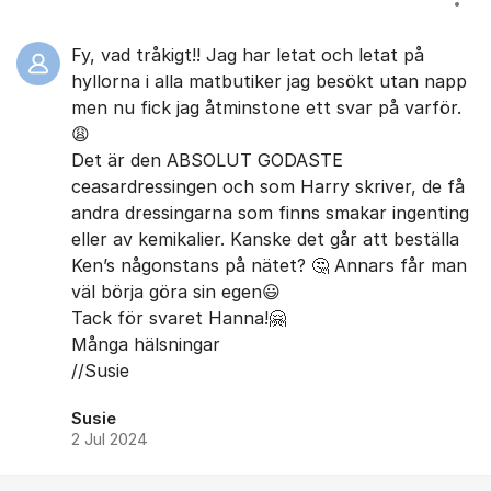
Visa
Fy, vad tråkigt!! Jag har letat och letat på
hyllorna i alla matbutiker jag besökt utan napp
men nu fick jag åtminstone ett svar på varför.
😩
Det är den ABSOLUT GODASTE
ceasardressingen och som Harry skriver, de få
andra dressingarna som finns smakar ingenting
eller av kemikalier. Kanske det går att beställa
Ken’s någonstans på nätet? 🤔 Annars får man
väl börja göra sin egen😃
Tack för svaret Hanna!🤗
Många hälsningar
//Susie
Susie
2 Jul 2024